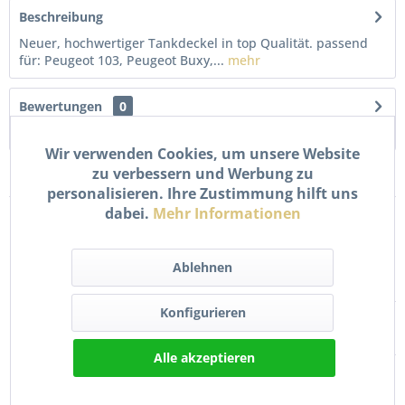
Beschreibung
Neuer, hochwertiger Tankdeckel in top Qualität. passend
für: Peugeot 103, Peugeot Buxy,...
mehr
Bewertungen
0
Bewertungen lesen, schreiben und diskutieren...
mehr
Wir verwenden Cookies, um unsere Website
zu verbessern und Werbung zu
Kunden kauften auch
personalisieren. Ihre Zustimmung hilft uns
dabei.
Mehr Informationen
Ablehnen
Konfigurieren
Alle akzeptieren
Benzinhahn
Öltankdeckel Öl Tank
Kraftstoffhahn für
Deckel für Peugeot...
Peugeot Buxy...