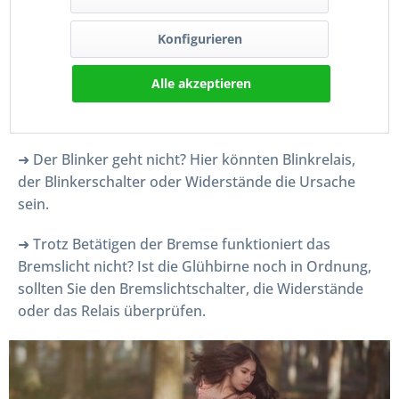
Fallen einzelne Lampen und Lichter aus, ist
wahrscheinlich nur eine durchgebrannte Glühlampe
Konfigurieren
dafür verantwortlich. Diese können Sie im Normalfall
ganz einfach und schnell selbst tauschen. Sind die
Alle akzeptieren
Leuchtmittel selbst jedoch intakt, sollten Sie sich
diese Bauteile einmal ansehen:
➜ Der Blinker geht nicht? Hier könnten Blinkrelais,
der Blinkerschalter oder Widerstände die Ursache
sein.
➜ Trotz Betätigen der Bremse funktioniert das
Bremslicht nicht? Ist die Glühbirne noch in Ordnung,
sollten Sie den Bremslichtschalter, die Widerstände
oder das Relais überprüfen.