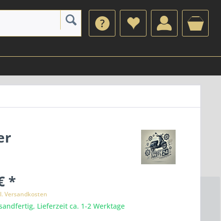
er
€ *
l. Versandkosten
sandfertig, Lieferzeit ca. 1-2 Werktage