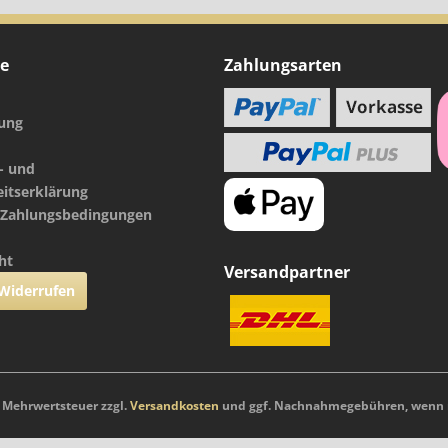
ce
Zahlungsarten
nung
- und
eitserklärung
 Zahlungsbedingungen
ht
Versandpartner
 Widerrufen
l. Mehrwertsteuer zzgl.
Versandkosten
und ggf. Nachnahmegebühren, wenn n