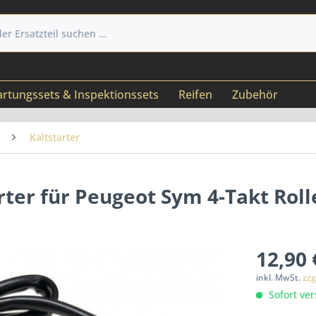
rtungssets & Inspektionssets
Reifen
Zubehör
Kaltstarter
rter für Peugeot Sym 4-Takt Roll
12,90 
inkl. MwSt.
zzg
Sofort ver