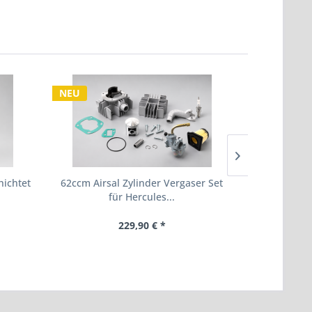
NEU
TIPP!
NEU
ichtet
62ccm Airsal Zylinder Vergaser Set
Kältesp
für Hercules...
Sch
229,90 € *