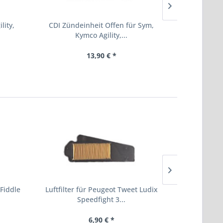
lity,
CDI Zündeinheit Offen für Sym,
Vergaser 1
Kymco Agility,...
Sp
13,90 € *
 Fiddle
Luftfilter für Peugeot Tweet Ludix
Luftfilter 
Speedfight 3...
6,90 € *