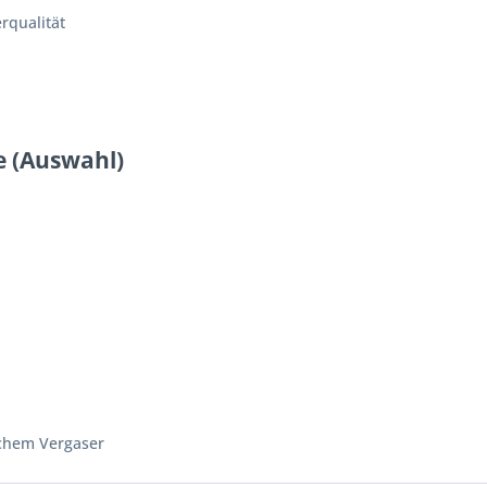
erqualität
e (Auswahl)
ichem Vergaser