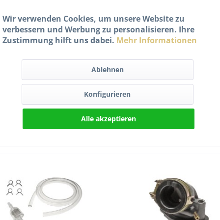
Wir verwenden Cookies, um unsere Website zu
nd die Maße des vorhandenen E-Chokes vergleichen, da bei 4-Takt-
verbessern und Werbung zu personalisieren. Ihre
Zustimmung hilft uns dabei.
Mehr Informationen
res Rollers sorgen.
Ablehnen
ergaser Kaltstarter für Peugeot Sym 4-Takt Rolle
Konfigurieren
ionen zur Produktsicherheit
Alle akzeptieren