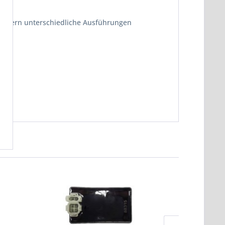
Rollern unterschiedliche Ausführungen
r"