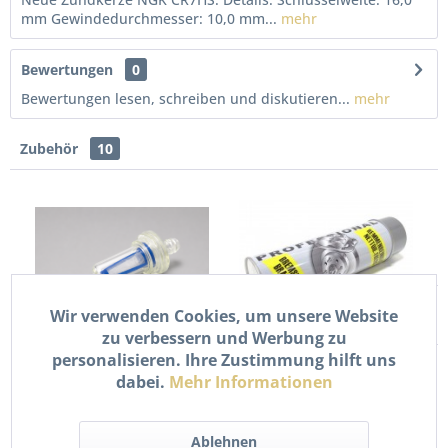
mm Gewindedurchmesser: 10,0 mm...
mehr
Bewertungen
0
Bewertungen lesen, schreiben und diskutieren...
mehr
Zubehör
10
Wir verwenden Cookies, um unsere Website
zu verbessern und Werbung zu
Universal 6mm
MoTip Bremsenreiniger
personalisieren. Ihre Zustimmung hilft uns
Benzinfilter
500ml Spraydose –...
dabei.
Mehr Informationen
Kraftstofffilter...
2,90 € *
5,90 € *
Ablehnen