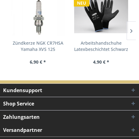
NEU
Zündkerze NGK CR7HSA
Arbeitshandschuhe
Yamaha XVS 125
Latexbeschichtet Schwarz
Baotian...
Gr....
6,90 € *
4,90 € *
Kundensupport
Shop Service
Zahlungsarten
Versandpartner