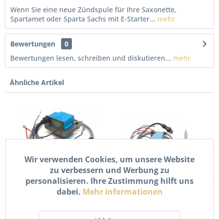
Wenn Sie eine neue Zündspule für Ihre Saxonette,
Spartamet oder Sparta Sachs mit E-Starter...
mehr
Bewertungen
0
Bewertungen lesen, schreiben und diskutieren...
mehr
Ähnliche Artikel
Wir verwenden Cookies, um unsere Website
zu verbessern und Werbung zu
personalisieren. Ihre Zustimmung hilft uns
CDI Zündspule ohne E-
CDI Zündeinheit (E-Start)
dabei.
Mehr Informationen
Starter für Saxonette...
+ Zündspule +...
34,90 € *
59,90 € *