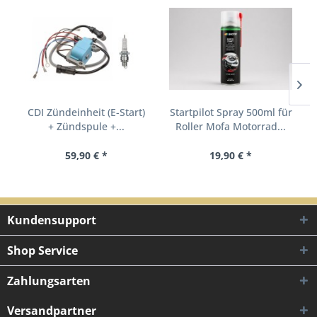
CDI Zündeinheit (E-Start)
Startpilot Spray 500ml für
+ Zündspule +...
Roller Mofa Motorrad...
59,90 € *
19,90 € *
Kundensupport
Shop Service
Zahlungsarten
Versandpartner