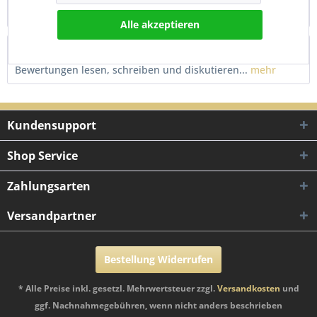
Yamaha YBR 125 – E-geprüft Dieses...
mehr
Alle akzeptieren
Bewertungen
0
Bewertungen lesen, schreiben und diskutieren...
mehr
Kundensupport
Shop Service
Zahlungsarten
Versandpartner
Bestellung Widerrufen
* Alle Preise inkl. gesetzl. Mehrwertsteuer zzgl.
Versandkosten
und
ggf. Nachnahmegebühren, wenn nicht anders beschrieben