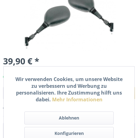
39,90 € *
inkl. MwSt.
zzgl. Versandkosten
Sofort versandfertig, Lieferzeit ca. 1-2 Werktage
Wir verwenden Cookies, um unsere Website
zu verbessern und Werbung zu
personalisieren. Ihre Zustimmung hilft uns
In den
Warenkorb
dabei.
Mehr Informationen
Merken
Bewerten
Ablehnen
Beschreibung
Konfigurieren
Rückspiegel Set für Suzuki UH Burgman 125 150 200 und