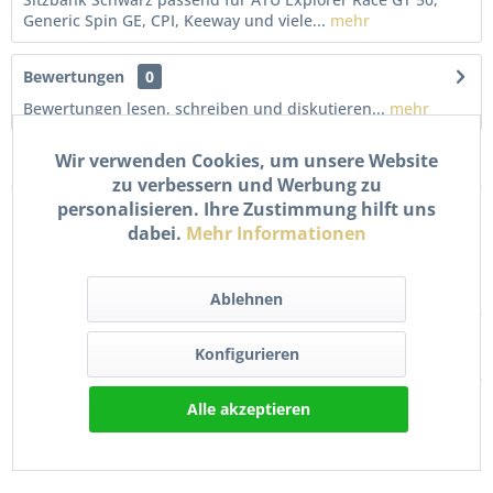
Generic Spin GE, CPI, Keeway und viele...
mehr
Bewertungen
0
Bewertungen lesen, schreiben und diskutieren...
mehr
Wir verwenden Cookies, um unsere Website
Kunden kauften auch
zu verbessern und Werbung zu
personalisieren. Ihre Zustimmung hilft uns
dabei.
Mehr Informationen
Ablehnen
Konfigurieren
Tankgeber Sensor 2-polig
Bremsbacken &
Alle akzeptieren
für ATU Generic CPI...
Bremsbeläge Set vorne +
hinten...
19,90 € *
16,90 € *