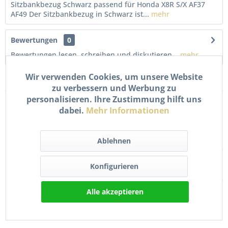
Sitzbankbezug Schwarz passend für Honda X8R S/X AF37
AF49 Der Sitzbankbezug in Schwarz ist...
mehr
Bewertungen
0
Bewertungen lesen, schreiben und diskutieren...
mehr
Wir verwenden Cookies, um unsere Website
Kunden kauften auch
zu verbessern und Werbung zu
personalisieren. Ihre Zustimmung hilft uns
dabei.
Mehr Informationen
Ablehnen
Konfigurieren
Luftfilter Einsatz Hiflo für
2L Motoröl 2-Takt Motor
Alle akzeptieren
Gilera...
Öl 2T Teilsynthetisch...
Inhalt
2 Liter
6,90 € *
19,90 € *