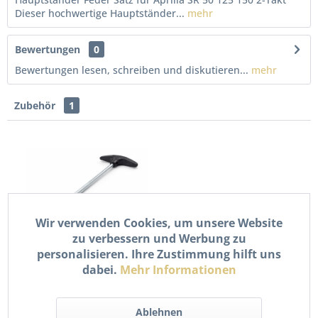
Dieser hochwertige Hauptständer...
mehr
Bewertungen
0
Bewertungen lesen, schreiben und diskutieren...
mehr
Zubehör
1
Wir verwenden Cookies, um unsere Website
zu verbessern und Werbung zu
Zugfeder Montage
personalisieren. Ihre Zustimmung hilft uns
Werkzeug Haken für
dabei.
Mehr Informationen
Auspuff &...
7,90 € *
Ablehnen