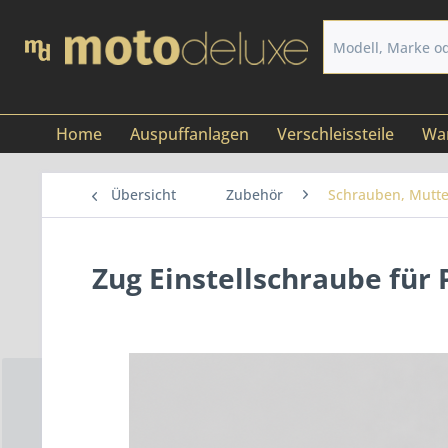
Home
Auspuffanlagen
Verschleissteile
War
Übersicht
Zubehör
Schrauben, Mutte
Zug Einstellschraube fü