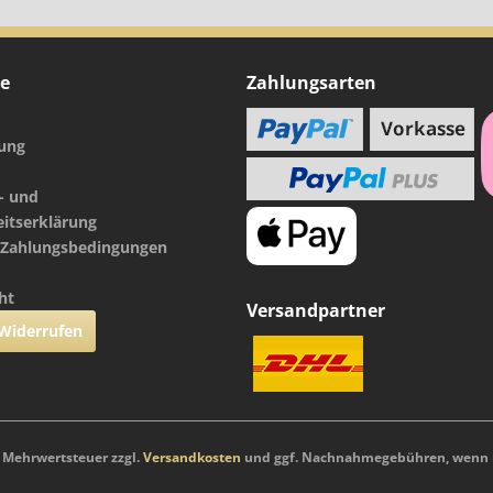
ce
Zahlungsarten
nung
- und
eitserklärung
 Zahlungsbedingungen
ht
Versandpartner
 Widerrufen
l. Mehrwertsteuer zzgl.
Versandkosten
und ggf. Nachnahmegebühren, wenn n