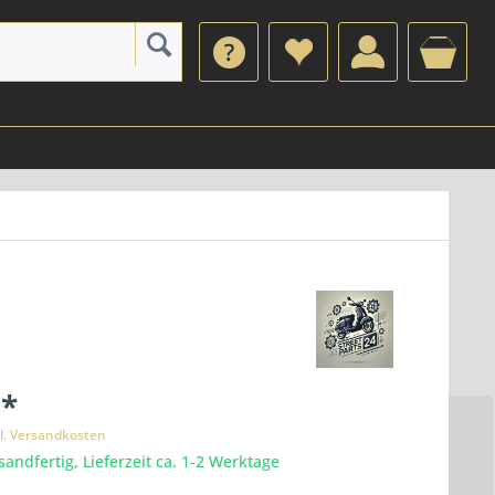
 *
l. Versandkosten
sandfertig, Lieferzeit ca. 1-2 Werktage