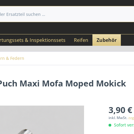
tungssets & Inspektionssets
Reifen
Zubehör
rn & Federn
r Puch Maxi Mofa Moped Mokick
3,90 €
inkl. MwSt.
zzg
Sofort ver