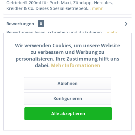
Getriebeöl 200ml für Puch Maxi, Zündapp, Hercules,
Kreidler & Co. Dieses Spezial-Getriebeöl...
mehr
Bewertungen
0
Bewertungen lesen, schreiben und diskutieren...
mehr
Wir verwenden Cookies, um unsere Website
Kunden kauften auch
zu verbessern und Werbung zu
personalisieren. Ihre Zustimmung hilft uns
dabei.
Mehr Informationen
Ablehnen
Konfigurieren
Valvoline SynPower 2T
Bremszylinder
Alle akzeptieren
Motoröl 1 Liter...
Bremszange
Bremsleitung Set für...
19,90 € *
119,90 € *