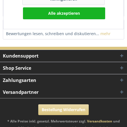
Stylische Cockpit Tacho Verkleidung in Weiß für Yamaha
Aerox 50 Modelle ab 2013 Verleihen...
mehr
Alle akzeptieren
Bewertungen
0
Bewertungen lesen, schreiben und diskutieren...
mehr
Kundensupport
Shop Service
Zahlungsarten
Versandpartner
Bestellung Widerrufen
* Alle Preise inkl. gesetzl. Mehrwertsteuer zzgl.
Versandkosten
und