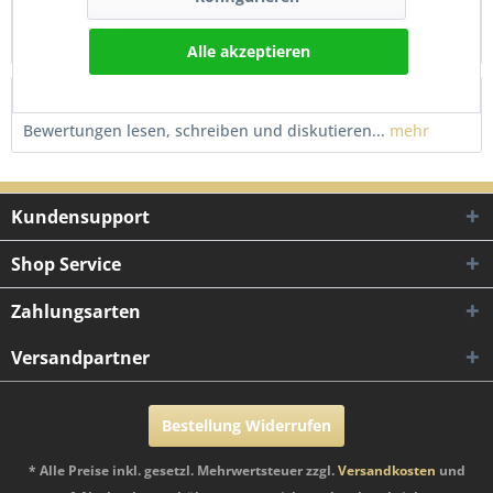
Schutzblech Kotflügel vorne Weiß für Derbi Senda DRD X-
treme Dieses neue vordere Schutzblech...
mehr
Alle akzeptieren
Bewertungen
0
Bewertungen lesen, schreiben und diskutieren...
mehr
Kundensupport
Shop Service
Zahlungsarten
Versandpartner
Bestellung Widerrufen
* Alle Preise inkl. gesetzl. Mehrwertsteuer zzgl.
Versandkosten
und