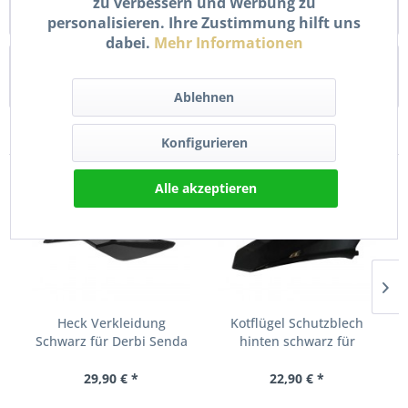
zu verbessern und Werbung zu
DRD 2002 Dieser Kennzeichenhalter mit...
mehr
personalisieren. Ihre Zustimmung hilft uns
dabei.
Mehr Informationen
Bewertungen
0
Bewertungen lesen, schreiben und diskutieren...
mehr
Ablehnen
Kunden kauften auch
Konfigurieren
Alle akzeptieren
Heck Verkleidung
Kotflügel Schutzblech
Schwarz für Derbi Senda
hinten schwarz für
DRD...
Derbi...
29,90 € *
22,90 € *