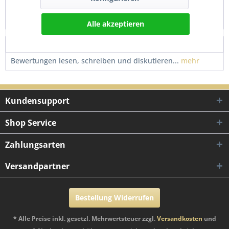
Kraftstoffhahn passend für Honda CB 500 T – Gewinde
16x1.5 Top Nachbau mit 80 mm Filtereinsatz...
mehr
Alle akzeptieren
Bewertungen
0
Bewertungen lesen, schreiben und diskutieren...
mehr
Kundensupport
Shop Service
Zahlungsarten
Versandpartner
Bestellung Widerrufen
* Alle Preise inkl. gesetzl. Mehrwertsteuer zzgl.
Versandkosten
und