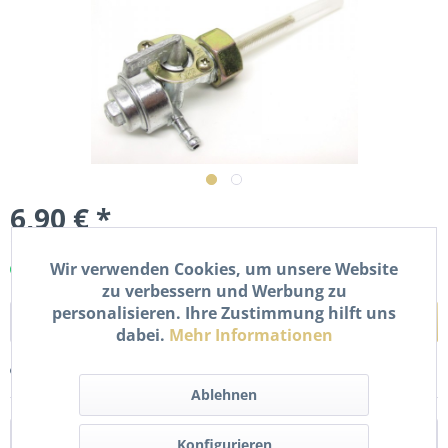
6,90 € *
inkl. MwSt.
zzgl. Versandkosten
Wir verwenden Cookies, um unsere Website
Sofort versandfertig, Lieferzeit ca. 1-2 Werktage
zu verbessern und Werbung zu
personalisieren. Ihre Zustimmung hilft uns
In den
Warenkorb
dabei.
Mehr Informationen
Merken
Bewerten
Ablehnen
Beschreibung
Konfigurieren