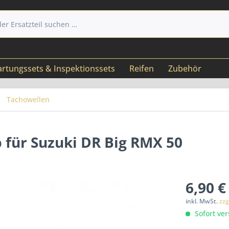
rtungssets & Inspektionssets
Reifen
Zubehör
Tachowellen
 für Suzuki DR Big RMX 50
6,90 €
inkl. MwSt.
zzg
Sofort ver