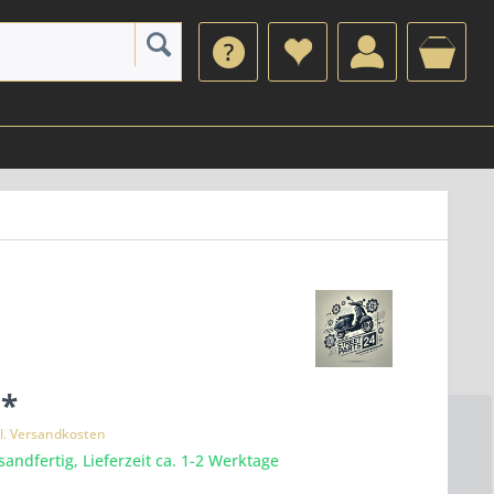
 *
l. Versandkosten
sandfertig, Lieferzeit ca. 1-2 Werktage