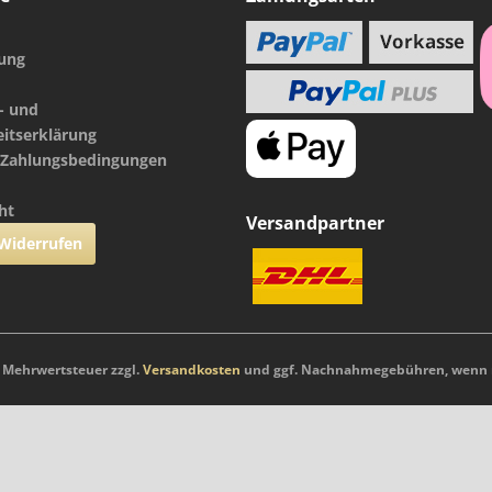
nung
- und
eitserklärung
 Zahlungsbedingungen
ht
Versandpartner
 Widerrufen
l. Mehrwertsteuer zzgl.
Versandkosten
und ggf. Nachnahmegebühren, wenn n