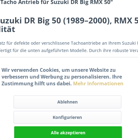
Tacho Antrieb für Suzuki DR Big RMX 50"
uzuki DR Big 50 (1989–2000), RMX 5
ität
satz für defekte oder verschlissene Tachoantriebe an Ihrem Suzuki 
rtigt für die unten aufgeführten Modelle. Durch ihre robuste Ver
Wir verwenden Cookies, um unsere Website zu
verbessern und Werbung zu personalisieren. Ihre
Zustimmung hilft uns dabei.
Mehr Informationen
Ablehnen
sene Original-Tachowellen
Konfigurieren
ntage
Alle akzeptieren