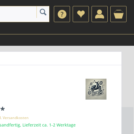
 *
l. Versandkosten
sandfertig, Lieferzeit ca. 1-2 Werktage