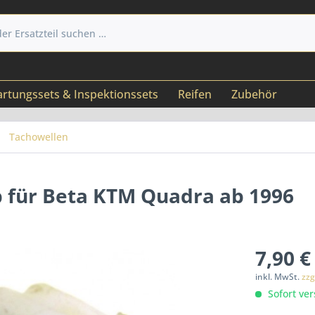
rtungssets & Inspektionssets
Reifen
Zubehör
Tachowellen
b für Beta KTM Quadra ab 1996
7,90 €
inkl. MwSt.
zzg
Sofort ver