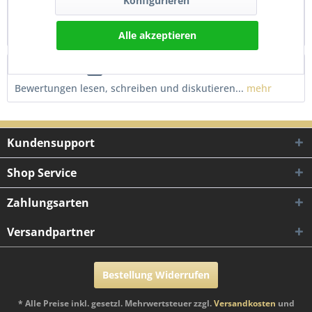
Konfigurieren
50ccm AIRSAL T6 Kolben Kolbensatz passend für Puch Maxi
X20 X30 X40 Monza Imola Der 50ccm...
mehr
Alle akzeptieren
Bewertungen
0
Bewertungen lesen, schreiben und diskutieren...
mehr
Kundensupport
Shop Service
Zahlungsarten
Versandpartner
Bestellung Widerrufen
* Alle Preise inkl. gesetzl. Mehrwertsteuer zzgl.
Versandkosten
und