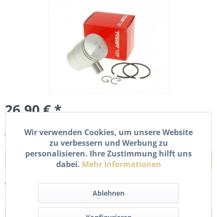
26,90 € *
inkl. MwSt.
zzgl. Versandkosten
Wir verwenden Cookies, um unsere Website
Sofort versandfertig, Lieferzeit ca. 1-2 Werktage
zu verbessern und Werbung zu
personalisieren. Ihre Zustimmung hilft uns
In den
Warenkorb
dabei.
Mehr Informationen
Merken
Bewerten
Ablehnen
Beschreibung