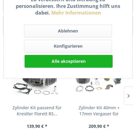
Aluminium Dieser hochwertige 70ccm...
personalisieren. Ihre Zustimmung hilft uns
mehr
dabei.
Mehr Informationen
Bewertungen
0
Bewertungen lesen, schreiben und diskutieren...
mehr
Ablehnen
Kunden haben sich ebenfalls angesehen
Konfigurieren
Alle akzeptieren
Zylinder Kit passend für
Zylinder Kit 40mm +
Kreidler Florett RS...
17mm Vergaser für
Kreidler...
139,90 € *
209,90 € *