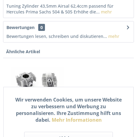
Tuning Zylinder 43,5mm Airsal 62,4ccm passend für
Hercules Prima Sachs 504 & 505 Erhöhe die...
mehr
Bewertungen
0
Bewertungen lesen, schreiben und diskutieren...
mehr
Ähnliche Artikel
Wir verwenden Cookies, um unsere Website
zu verbessern und Werbung zu
personalisieren. Ihre Zustimmung hilft uns
Tuning Zylinder 65ccm
dabei.
Mehr Informationen
für Hercules Prima M2
M3...
149,90 € *