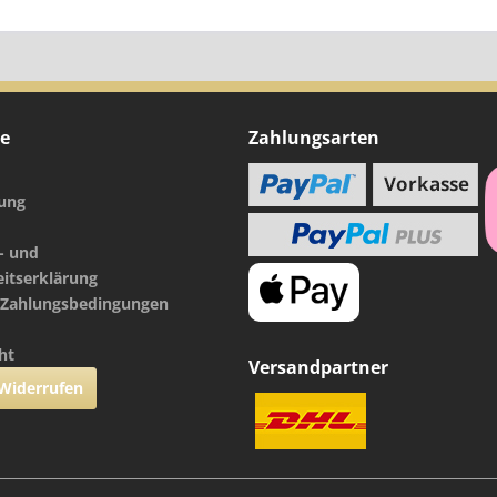
ce
Zahlungsarten
nung
- und
eitserklärung
 Zahlungsbedingungen
ht
Versandpartner
 Widerrufen