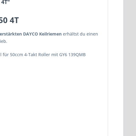
 4T"
50 4T
erstärkten DAYCO Keilriemen
erhältst du einen
ieb.
al für 50ccm 4-Takt Roller mit GY6 139QMB