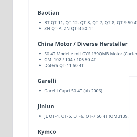
Baotian
BT QT-11, QT-12, QT-3, QT-7, QT-8, QT-9 50 4T
ZN QT-A, ZN QT-B 50 4T
China Motor / Diverse Hersteller
50 4T Modelle mit GY6 139QMB Motor (Carter
GMI 102 / 104 / 106 50 4T
Dotera QT-11 50 4T
Garelli
Garelli Capri 50 4T (ab 2006)
Jinlun
JL QT-4, QT-5, QT-6, QT-7 50 4T (QMB139, 10 Z
Kymco