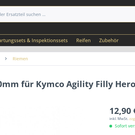
rtungssets & Inspektionssets
Reifen
Zubehör
Riemen
mm für Kymco Agility Filly Her
12,90 
inkl. MwSt.
zzg
Sofort ver