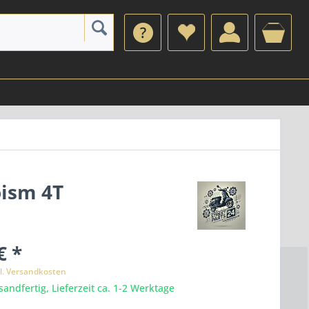
oism 4T
€ *
l. Versandkosten
sandfertig, Lieferzeit ca. 1-2 Werktage