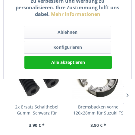
zu verbessern und Werbung zu
Dieser neue, hochwertige...
mehr
personalisieren. Ihre Zustimmung hilft uns
dabei.
Mehr Informationen
Bewertungen
0
Bewertungen lesen, schreiben und diskutieren...
mehr
Ablehnen
Kunden kauften auch
Konfigurieren
Alle akzeptieren
2x Ersatz Schalthebel
Bremsbacken vorne
Gummi Schwarz für
120x28mm für Suzuki TS
Yamaha...
50 80...
3,90 € *
8,90 € *