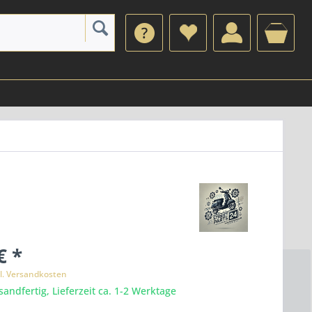
€ *
l. Versandkosten
sandfertig, Lieferzeit ca. 1-2 Werktage