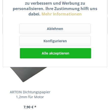
zu verbessern und Werbung zu
ARTEIN Dichtungspapier 0,8 mm für Motor, Getriebe und
personalisieren. Ihre Zustimmung hilft uns
Auspuff Hochwertiges ARTEIN...
mehr
dabei.
Mehr Informationen
Bewertungen
0
Ablehnen
Bewertungen lesen, schreiben und diskutieren...
mehr
Konfigurieren
Kunden kauften auch
Alle akzeptieren
ARTEIN Dichtungspapier
1,2mm für Motor
Getriebe...
7,90 € *