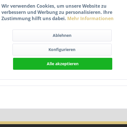
Wir verwenden Cookies, um unsere Website zu
tzel 47 Zähne für Rieju RS2 Matrix"
verbessern und Werbung zu personalisieren. Ihre
Zustimmung hilft uns dabei.
Mehr Informationen
Ablehnen
Konfigurieren
Ritzel 47 Zähne für Rieju RS2 Matrix"
Alle akzeptieren
Produktsicherheit