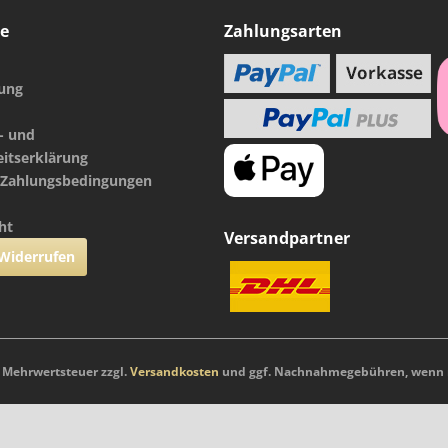
ce
Zahlungsarten
nung
- und
eitserklärung
 Zahlungsbedingungen
ht
Versandpartner
 Widerrufen
l. Mehrwertsteuer zzgl.
Versandkosten
und ggf. Nachnahmegebühren, wenn n