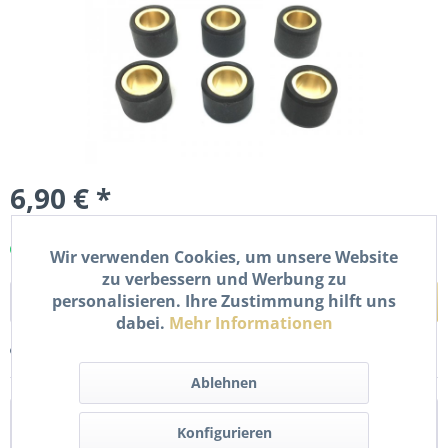
6,90 € *
inkl. MwSt.
zzgl. Versandkosten
Sofort versandfertig, Lieferzeit ca. 1-2 Werktage
Wir verwenden Cookies, um unsere Website
zu verbessern und Werbung zu
personalisieren. Ihre Zustimmung hilft uns
In den
Warenkorb
dabei.
Mehr Informationen
Merken
Bewerten
Ablehnen
Beschreibung
Konfigurieren
Variomatik Gewichte 16x13 10g Satz für viele 50ccm Roller