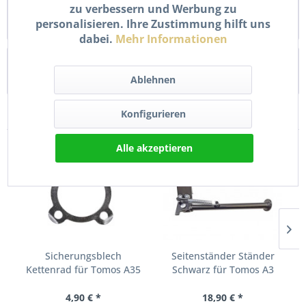
zu verbessern und Werbung zu
Kettenrad 26 Zähne für Tomos A3 A35 Dieses Kettenrad mit
personalisieren. Ihre Zustimmung hilft uns
26 Zähnen ist die ideale Lösung als...
mehr
dabei.
Mehr Informationen
Bewertungen
0
Ablehnen
Bewertungen lesen, schreiben und diskutieren...
mehr
Konfigurieren
Kunden kauften auch
Alle akzeptieren
Sicherungsblech
Seitenständer Ständer
Kettenrad für Tomos A35
Schwarz für Tomos A3
&...
A35...
4,90 € *
18,90 € *