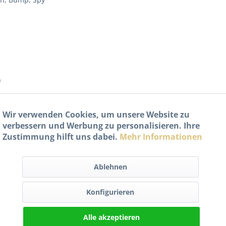
)
)
Wir verwenden Cookies, um unsere Website zu
verbessern und Werbung zu personalisieren. Ihre
Zustimmung hilft uns dabei.
Mehr Informationen
eit
Ablehnen
ilen
oller mit einem neuen Zündschloss Schlosssatz sicher und start
Konfigurieren
oss Schlosssatz für Yamaha BW’s Bump Spy MBK Bo
Alle akzeptieren