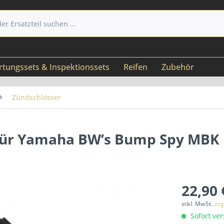
tungssets & Inspektionssets
Reifen
Zubehör
Zündschlösser
 für Yamaha BW’s Bump Spy MBK
22,90 
inkl. MwSt.
zzg
Sofort ver