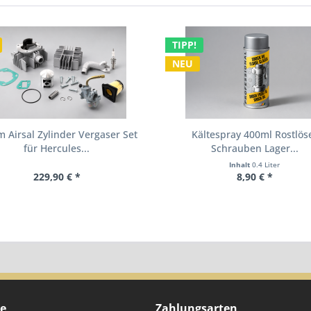
TIPP!
NEU
 Airsal Zylinder Vergaser Set
Kältespray 400ml Rostlös
für Hercules...
Schrauben Lager...
Inhalt
0.4 Liter
229,90 € *
8,90 € *
ce
Zahlungsarten