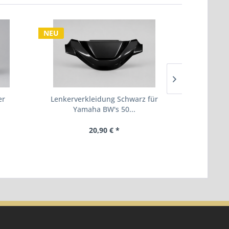
NEU
NEU
er
Lenkerverkleidung Schwarz für
Inspektions
Yamaha BW's 50...
20,90 € *