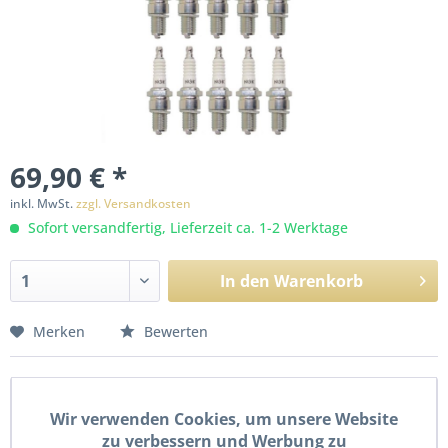
69,90 € *
inkl. MwSt.
zzgl. Versandkosten
Sofort versandfertig, Lieferzeit ca. 1-2 Werktage
In den
Warenkorb
Merken
Bewerten
Beschreibung
Wir verwenden Cookies, um unsere Website
Neue Zündkerze NGK CPR7EA-9, im 10er Pack. Details:
zu verbessern und Werbung zu
Schlüsselweite: 16,0 mm...
mehr