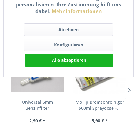
personalisieren. Ihre Zustimmung hilft uns
dabei.
Mehr Informationen
Bewertungen
0
Bewertungen lesen, schreiben und diskutieren...
mehr
Ablehnen
Zubehör
10
Konfigurieren
Alle akzeptieren
Universal 6mm
MoTip Bremsenreiniger
Benzinfilter
500ml Spraydose –...
Kraftstofffilter...
2,90 € *
5,90 € *