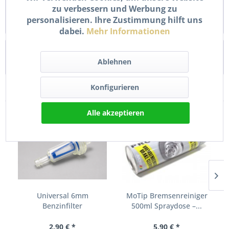
zu verbessern und Werbung zu
Neue Zündkerze NGK DCPR9E. Details: Schlüsselweite: 16,0
personalisieren. Ihre Zustimmung hilft uns
mm Gewindedurchmesser: 12,0 mm...
mehr
dabei.
Mehr Informationen
Bewertungen
0
Ablehnen
Bewertungen lesen, schreiben und diskutieren...
mehr
Konfigurieren
Zubehör
10
Alle akzeptieren
Universal 6mm
MoTip Bremsenreiniger
Benzinfilter
500ml Spraydose –...
Kraftstofffilter...
2,90 € *
5,90 € *