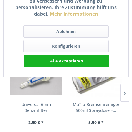
zu verbessern und Werbung zu
mm Gewindedurchmesser: 10,0 mm...
mehr
personalisieren. Ihre Zustimmung hilft uns
dabei.
Mehr Informationen
Bewertungen
0
Bewertungen lesen, schreiben und diskutieren...
mehr
Ablehnen
Zubehör
10
Konfigurieren
Alle akzeptieren
Universal 6mm
MoTip Bremsenreiniger
Benzinfilter
500ml Spraydose –...
Kraftstofffilter...
2,90 € *
5,90 € *