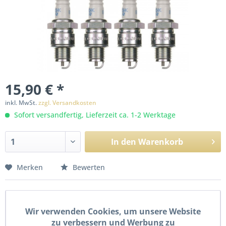
15,90 € *
inkl. MwSt.
zzgl. Versandkosten
Sofort versandfertig, Lieferzeit ca. 1-2 Werktage
In den
Warenkorb
Merken
Bewerten
Beschreibung
Wir verwenden Cookies, um unsere Website
Neue Zündkerze von NGK BR6HSA, im 4er Pack. Details
zu verbessern und Werbung zu
Schlüsselweite: 20,8 mm...
mehr