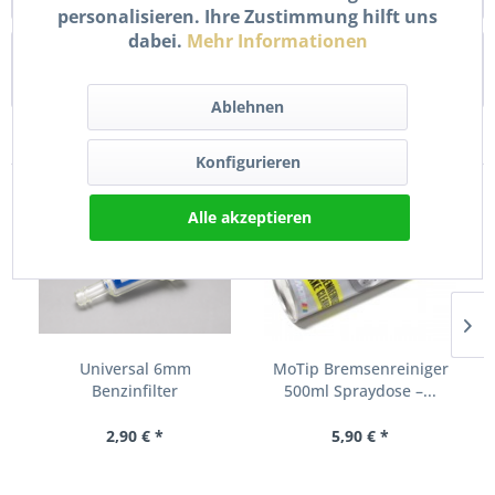
personalisieren. Ihre Zustimmung hilft uns
dabei.
Mehr Informationen
Bewertungen
0
Bewertungen lesen, schreiben und diskutieren...
mehr
Ablehnen
Zubehör
10
Konfigurieren
Alle akzeptieren
Universal 6mm
MoTip Bremsenreiniger
Benzinfilter
500ml Spraydose –...
Kraftstofffilter...
2,90 € *
5,90 € *