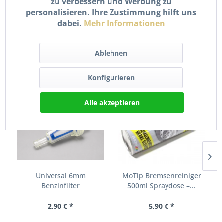
zu verbessern und Werbung zu
Gewindedurchmesser: 10,0...
mehr
personalisieren. Ihre Zustimmung hilft uns
dabei.
Mehr Informationen
Bewertungen
0
Bewertungen lesen, schreiben und diskutieren...
mehr
Ablehnen
Zubehör
10
Konfigurieren
Alle akzeptieren
Universal 6mm
MoTip Bremsenreiniger
Benzinfilter
500ml Spraydose –...
Kraftstofffilter...
2,90 € *
5,90 € *