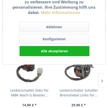
zu verbessern und Werbung zu
Der Lenkerschalter Schalter Armatur Links ist ein wichtiger
personalisieren. Ihre Zustimmung hilft uns
Bestandteil Ihrer Vespa Primavera...
mehr
dabei.
Mehr Informationen
Bewertungen
0
Ablehnen
Bewertungen lesen, schreiben und diskutieren...
mehr
Konfigurieren
Kunden haben sich ebenfalls angesehen
Alle akzeptieren
TIPP!
Lenkerschalter links für
Lenkerschalter Schalter
MBK Mach G Booster...
Bremshebel Links für...
14,90 € *
29,90 € *