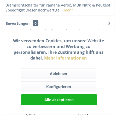
Bremslichtschalter für Yamaha Aerox, MBK Nitro & Peugeot
Speedfight Dieser hochwertige...
mehr
Bewertungen
0
Bewertungen lesen, schreiben und diskutieren...
mehr
Wir verwenden Cookies, um unsere Website
Kunden kauften auch
zu verbessern und Werbung zu
personalisieren. Ihre Zustimmung hilft uns
dabei.
Mehr Informationen
Ablehnen
Konfigurieren
Bremslichtschalter M6x1
Luftfilter für Peugeot
Alle akzeptieren
für Peugeot Vivacity 3...
Tweet Ludix Speedfight
3...
3,90 € *
6,90 € *