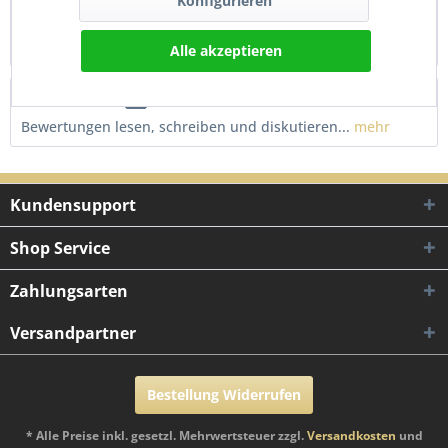
Konfigurieren
Neue Kontrollleuchte inkl. Kabel mit Schraubgewinde in
erstklassiger Qualität. Für den...
mehr
Alle akzeptieren
Bewertungen
0
Bewertungen lesen, schreiben und diskutieren...
mehr
Kundensupport
Shop Service
Zahlungsarten
Versandpartner
Bestellung Widerrufen
* Alle Preise inkl. gesetzl. Mehrwertsteuer zzgl.
Versandkosten
und