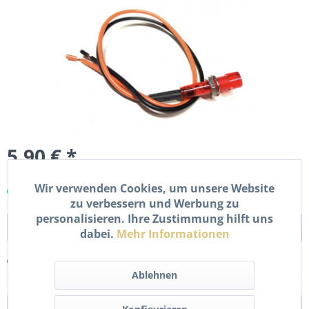
5,90 € *
inkl. MwSt.
zzgl. Versandkosten
Wir verwenden Cookies, um unsere Website
Sofort versandfertig, Lieferzeit ca. 1-2 Werktage
zu verbessern und Werbung zu
personalisieren. Ihre Zustimmung hilft uns
In den
Warenkorb
dabei.
Mehr Informationen
Merken
Bewerten
Ablehnen
Beschreibung