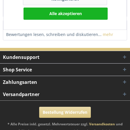
Die 6V Zündspule ist ein essenzielles Bauteil für eine
zuverlässige Zündung und optimale...
mehr
Alle akzeptieren
Bewertungen
0
Bewertungen lesen, schreiben und diskutieren...
mehr
Kundensupport
Shop Service
Zahlungsarten
Versandpartner
Bestellung Widerrufen
* Alle Preise inkl. gesetzl. Mehrwertsteuer zzgl.
Versandkosten
und