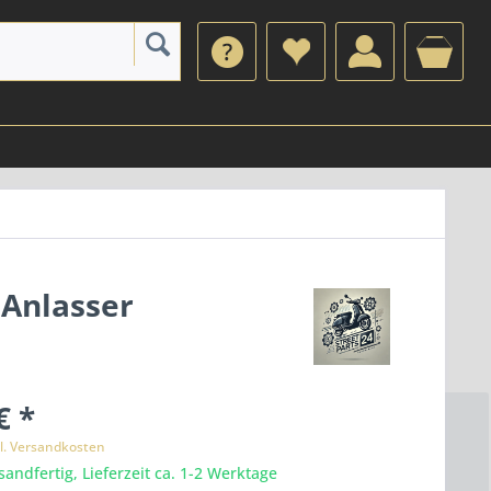
 Anlasser
€ *
l. Versandkosten
sandfertig, Lieferzeit ca. 1-2 Werktage