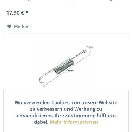
81...
17,90 € *
Merken
Wir verwenden Cookies, um unsere Website
Zugfeder Feder Seitenständer für Rieju MRX SMX...
zu verbessern und Werbung zu
personalisieren. Ihre Zustimmung hilft uns
Zugfeder für Seitenständer – passend für Rieju MRX und
dabei.
Mehr Informationen
SMX (148 x 15 mm) Diese hochwertige Zugfeder für den
Seitenständer ist speziell geeignet für die Modelle Rieju