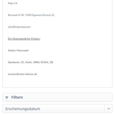
Rieju S.A.
Borrassà 41-45, 17600 Figueres (Girona), ES
admi@riejumoto.com
EU Verantwortliche Person:
Stefan Pianowski
Daimlerstr. 25, Hürth, NRW, 50354, DE
service@moto-deluxe.de
Filtern