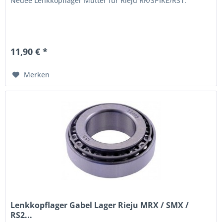
Neuee Lenkkopflager Mutter für Rieju RR/SPIKE/RS1.
11,90 € *
Merken
Lenkkopflager Gabel Lager Rieju MRX / SMX /
RS2...