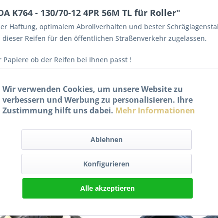
 K764 - 130/70-12 4PR 56M TL für Roller"
per Haftung, optimalem Abrollverhalten und bester Schräglagenstabil
 dieser Reifen für den öffentlichen Straßenverkehr zugelassen.
 Papiere ob der Reifen bei Ihnen passt !
2 4PR 56M TL
Wir verwenden Cookies, um unsere Website zu
verbessern und Werbung zu personalisieren. Ihre
DA K764 - 130/70-12 4PR 56M TL für Roller"
Zustimmung hilft uns dabei.
Mehr Informationen
ionen zur Produktsicherheit
Ablehnen
Konfigurieren
Alle akzeptieren