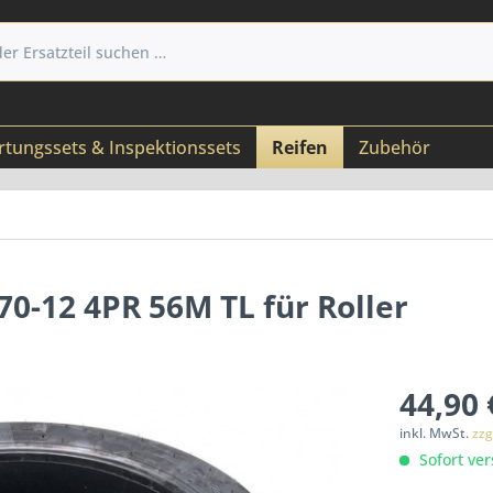
tungssets & Inspektionssets
Reifen
Zubehör
70-12 4PR 56M TL für Roller
44,90 
inkl. MwSt.
zzg
Sofort ver