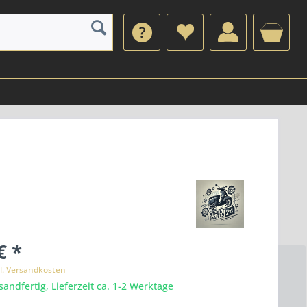
€ *
l. Versandkosten
sandfertig, Lieferzeit ca. 1-2 Werktage