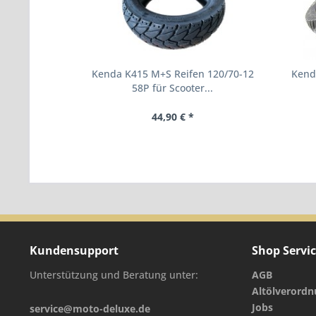
Kenda K415 M+S Reifen 120/70-12
Kenda
58P für Scooter...
44,90 € *
Kundensupport
Shop Servi
Unterstützung und Beratung unter:
AGB
Altölverord
Jobs
service@moto-deluxe.de