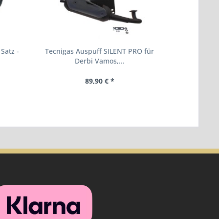
Satz -
Tecnigas Auspuff SILENT PRO für
Kenda K413 
Derbi Vamos,...
89,90 € *