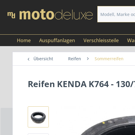
Home
Auspuffanlagen
Verschleissteile
War
Übersicht
Reifen
Sommerreifen
Reifen KENDA K764 - 130/