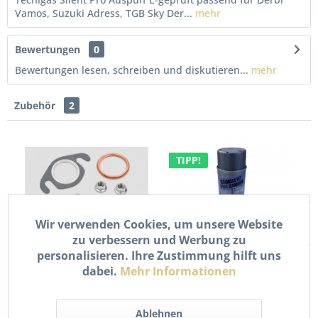
Vamos, Suzuki Adress, TGB Sky Der...
mehr
Bewertungen
0
Bewertungen lesen, schreiben und diskutieren...
mehr
Zubehör
2
TIPP!
Wir verwenden Cookies, um unsere Website
zu verbessern und Werbung zu
Auspuff Dichtung Set Kit
Keramikspray
personalisieren. Ihre Zustimmung hilft uns
8-teilig für Roller /...
Keramikpaste Bremse
dabei.
Mehr Informationen
Auspuff...
Inhalt
0.4 Liter
12,90 € *
7,90 € *
Ablehnen