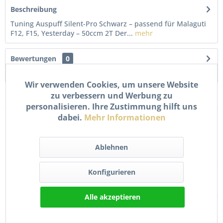
Beschreibung
Tuning Auspuff Silent-Pro Schwarz – passend für Malaguti
F12, F15, Yesterday – 50ccm 2T Der...
mehr
Bewertungen
0
Bewertungen lesen, schreiben und diskutieren...
mehr
Wir verwenden Cookies, um unsere Website
zu verbessern und Werbung zu
Zubehör
2
personalisieren. Ihre Zustimmung hilft uns
dabei.
Mehr Informationen
TIPP!
Ablehnen
Konfigurieren
Alle akzeptieren
Auspuff Dichtung Set Kit
Keramikspray
8-teilig für Roller /...
Keramikpaste Bremse
Auspuff...
Inhalt
0.4 Liter