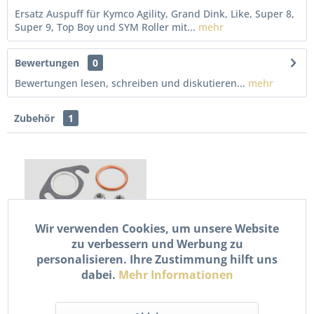
Ersatz Auspuff für Kymco Agility, Grand Dink, Like, Super 8,
Super 9, Top Boy und SYM Roller mit...
mehr
Bewertungen
0
Bewertungen lesen, schreiben und diskutieren...
mehr
Zubehör
1
Wir verwenden Cookies, um unsere Website
zu verbessern und Werbung zu
personalisieren. Ihre Zustimmung hilft uns
Auspuff Dichtung Set Kit
dabei.
Mehr Informationen
8-teilig für Roller /...
12,90 € *