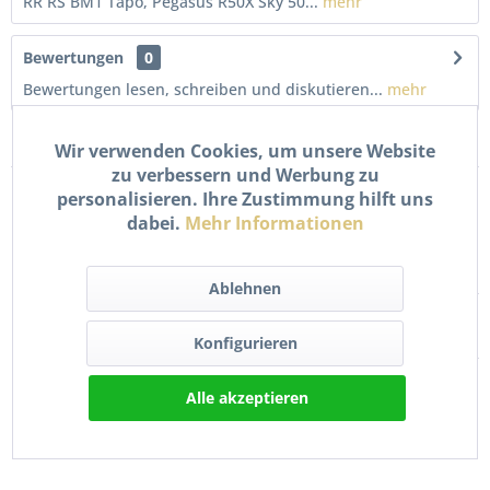
RR RS BM1 Tapo, Pegasus R50X Sky 50...
mehr
Bewertungen
0
Bewertungen lesen, schreiben und diskutieren...
mehr
Kunden kauften auch
Wir verwenden Cookies, um unsere Website
zu verbessern und Werbung zu
personalisieren. Ihre Zustimmung hilft uns
dabei.
Mehr Informationen
Ablehnen
Konfigurieren
Kickstarter Feder Ritzel
Luftfiltereinsatz Matte für
Reparatur Set für TGB...
TGB Bullet, R50X,...
Alle akzeptieren
24,90 € *
5,90 € *