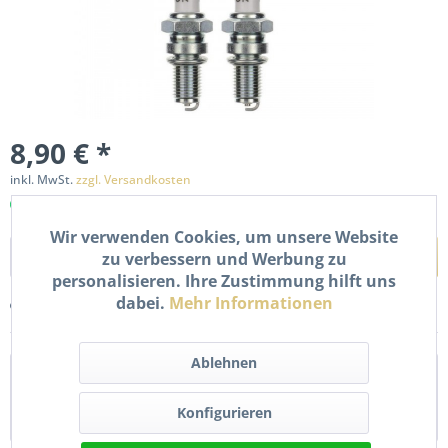
8,90 € *
inkl. MwSt.
zzgl. Versandkosten
Sofort versandfertig, Lieferzeit ca. 1-2 Werktage
Wir verwenden Cookies, um unsere Website
In den
Warenkorb
zu verbessern und Werbung zu
personalisieren. Ihre Zustimmung hilft uns
dabei.
Mehr Informationen
Merken
Bewerten
Ablehnen
Beschreibung
2x Zündkerze DR8ES. NGK setzt Maßstäbe bei der Erfüllung
Konfigurieren
höchster Qualitätsanforderungen. Mit...
mehr