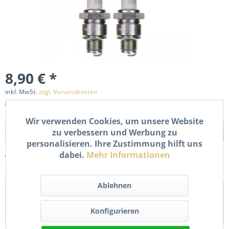
8,90 € *
inkl. MwSt.
zzgl. Versandkosten
Sofort versandfertig, Lieferzeit ca. 1-2 Werktage
Wir verwenden Cookies, um unsere Website
In den
Warenkorb
zu verbessern und Werbung zu
personalisieren. Ihre Zustimmung hilft uns
dabei.
Mehr Informationen
Merken
Bewerten
Ablehnen
Beschreibung
Neue Zündkerze BR9HS, im 2er Pack. Details:
Konfigurieren
Schlüsselweite: 20,8 mm Gewindedurchmesser:...
mehr