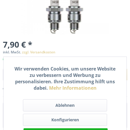
7,90 € *
inkl. MwSt.
zzgl. Versandkosten
Sofort versandfertig, Lieferzeit ca. 1-2 Werktage
Wir verwenden Cookies, um unsere Website
In den
Warenkorb
zu verbessern und Werbung zu
personalisieren. Ihre Zustimmung hilft uns
dabei.
Mehr Informationen
Merken
Bewerten
Ablehnen
Beschreibung
2x Zündkerze BP7HS. Details Schlüsselweite: 20,8 mm
Konfigurieren
Gewindedurchmesser: 14,0 mm...
mehr