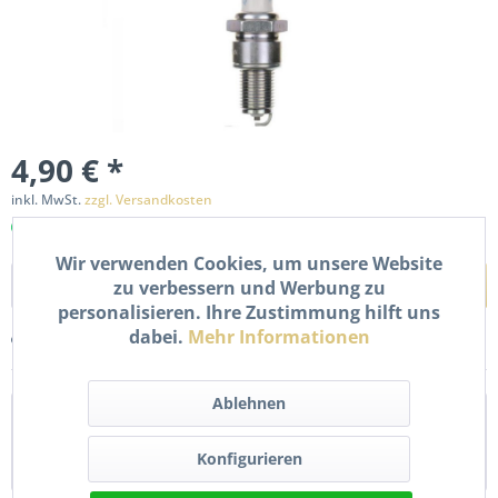
4,90 € *
inkl. MwSt.
zzgl. Versandkosten
Sofort versandfertig, Lieferzeit ca. 1-2 Werktage
Wir verwenden Cookies, um unsere Website
In den
Warenkorb
zu verbessern und Werbung zu
personalisieren. Ihre Zustimmung hilft uns
dabei.
Mehr Informationen
Merken
Bewerten
Ablehnen
Beschreibung
Neue Zündkerze BPR6ES. Details Schlüsselweite: 20,8 mm
Konfigurieren
Gewindedurchmesser: 14,0 mm...
mehr