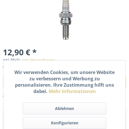
12,90 € *
inkl. MwSt.
zzgl. Versandkosten
Sofort versandfertig, Lieferzeit ca. 1-2 Werktage
Wir verwenden Cookies, um unsere Website
zu verbessern und Werbung zu
In den
Warenkorb
personalisieren. Ihre Zustimmung hilft uns
dabei.
Mehr Informationen
Merken
Bewerten
Ablehnen
Beschreibung
Konfigurieren
Neue Zündkerze CR9EK. Details Schlüsselweite: 16,0 mm