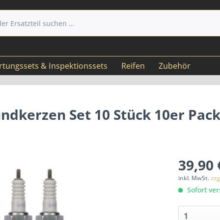
tungssets & Inspektionssets
Reifen
Zubehör
dkerzen Set 10 Stück 10er Pack
39,90 
inkl. MwSt.
zzg
Sofort ver