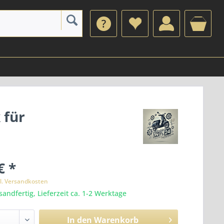
 für
€ *
l. Versandkosten
sandfertig, Lieferzeit ca. 1-2 Werktage
In den
Warenkorb