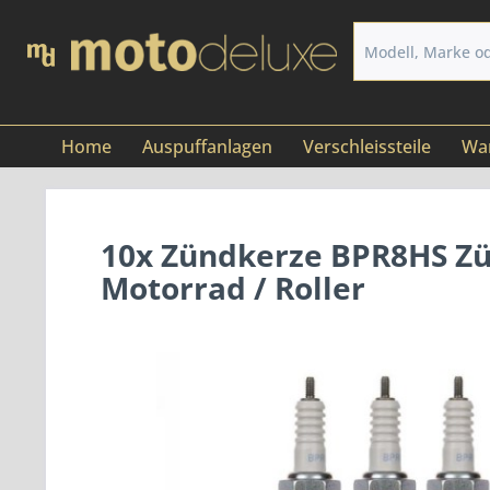
Home
Auspuffanlagen
Verschleissteile
War
10x Zündkerze BPR8HS Zün
Motorrad / Roller